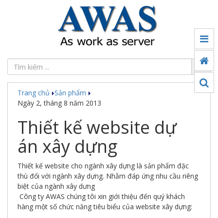
Tin
tức
Đối
tác
Trang chủ
Sản phẩm
Sản
Ngày 2, tháng 8 năm 2013
phẩm
Thiết kế website dự
Ứng
dụng
án xây dựng
chuyển
đổi
số
Thiết kế website cho ngành xây dựng là sản phẩm đặc
thù đối với ngành xây dựng. Nhằm đáp ứng nhu cầu riêng
Công
biệt của ngành xây dưng
nghệ
Công ty AWAS chúng tôi xin giới thiệu đến quý khách
hàng một số chức năng tiêu biểu của website xây dựng:
Thế